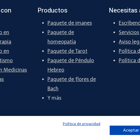
 con
Productos
Necesitas 
Paquete de imanes
Escríben
o en
Paquete de
Servicios
rapia
homeopatía
Aviso leg
o en
Paquete de Tarot
Política 
tismo
Paquete de Péndulo
Política 
n Medicinas
Hebreo
as
Paquete de flores de
Bach
Y más
Política de privacidad
Aceptar