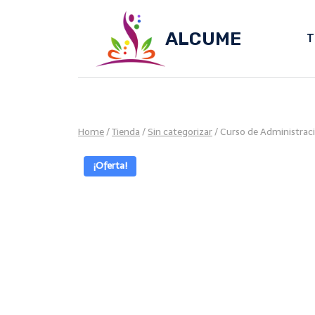
Skip
to
ALCUME
T
content
Home
/
Tienda
/
Sin categorizar
/
Curso de Administrac
¡Oferta!