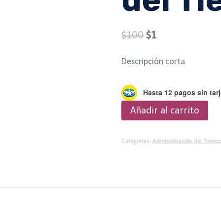
Original
Current
$
100
$
1
price
price
Descripción corta
was:
is:
$100.
$1.
Hasta 12 pagos sin tarj
Curso
Añadir al carrito
de
Administración
Categorías:
Administración del Tiemp
del
Tiempo
cantidad