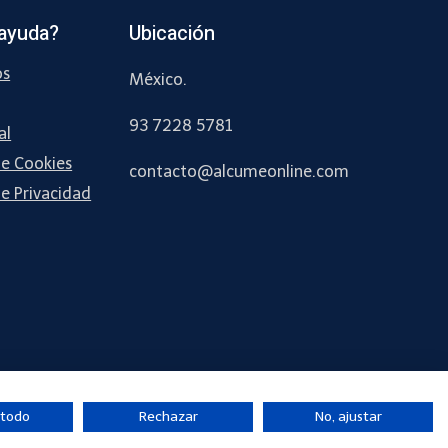
ayuda?
Ubicación
os
México.
93 7228 5781
al
de Cookies
contacto
@alcumeonline
.com
de Privacidad
 todo
Rechazar
No, ajustar